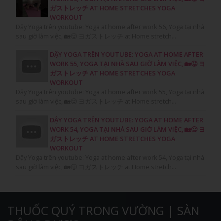
ガストレッチ AT HOME STRETCHES YOGA
WORKOUT
Dậy Yoga trên youtube: Yoga at home after work 56, Yoga tại nhà
sau giờ làm việc, 🏡😛 ヨガストレッチ at Home stretch...
DẬY YOGA TRÊN YOUTUBE: YOGA AT HOME AFTER
WORK 55, YOGA TẠI NHÀ SAU GIỜ LÀM VIỆC, 🏡😛 ヨ
ガストレッチ AT HOME STRETCHES YOGA
WORKOUT
Dậy Yoga trên youtube: Yoga at home after work 55, Yoga tại nhà
sau giờ làm việc, 🏡😛 ヨガストレッチ at Home stretch...
DẬY YOGA TRÊN YOUTUBE: YOGA AT HOME AFTER
WORK 54, YOGA TẠI NHÀ SAU GIỜ LÀM VIỆC, 🏡😛 ヨ
ガストレッチ AT HOME STRETCHES YOGA
WORKOUT
Dậy Yoga trên youtube: Yoga at home after work 54, Yoga tại nhà
sau giờ làm việc, 🏡😛 ヨガストレッチ at Home stretch...
THUỐC QUÝ TRONG VƯỜNG | SÀN