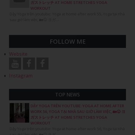
ガストレッチ AT HOME STRETCHES YOGA
WORKOUT
Dậy Yoga trên youtube: Yoga at home after work 55, Yoga tại nhà
sau giờ làm việc, 🏡😛 ヨガ…
FOLLOW ME
Website
Instagram
TOP NEWS
DẬY YOGA TRÊN YOUTUBE: YOGA AT HOME AFTER
WORK 56, YOGA TẠI NHÀ SAU GIỜ LÀM VIỆC, 🏡😛 ヨ
ガストレッチ AT HOME STRETCHES YOGA
WORKOUT
Dậy Yoga trên youtube: Yoga at home after work 56, Yoga tại nhà
sau giờ làm việc, 🏡😛 ヨガ…