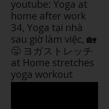
youtube: Yoga at
home after work
34, Yoga tại nhà
sau giờ làm việc, 🏡
😛 ヨガストレッチ
at Home stretches
yoga workout