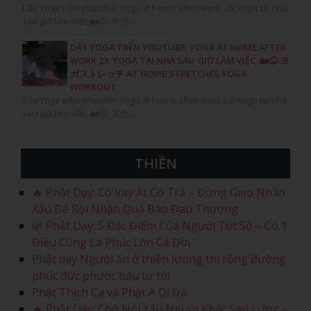
Dậy Yoga trên youtube: Yoga at home after work 26, Yoga tại nhà
sau giờ làm việc, 🏡😛 ヨガ…
DẬY YOGA TRÊN YOUTUBE: YOGA AT HOME AFTER
WORK 23, YOGA TẠI NHÀ SAU GIỜ LÀM VIỆC, 🏡😛 ヨ
ガストレッチ AT HOME STRETCHES YOGA
WORKOUT
Dậy Yoga trên youtube: Yoga at home after work 23, Yoga tại nhà
sau giờ làm việc, 🏡😛 ヨガ…
THIỀN
🔥 Phật Dạy: Có Vay Ắt Có Trả – Đừng Gieo Nhân
Xấu Để Rồi Nhận Quả Báo Đau Thương
🌿 Phật Dạy: 5 Đặc Điểm Của Người Tốt Số – Có 1
Điều Cũng Là Phúc Lớn Cả Đời
Phật dạy Người ăn ở thiện lương thì rộng đường
phúc đức phước báu tự tới
Phật Thích Ca và Phật A Di Đà
🔥 Phật Dạy: Chớ Nói Xấu Người Khác Sau Lưng –