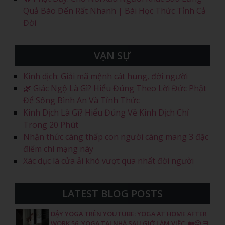
Quả Báo Đến Rất Nhanh | Bài Học Thức Tỉnh Cả
Đời
VẠN SỰ
Kinh dịch: Giải mã mệnh cát hung, đời người
🌿 Giác Ngộ Là Gì? Hiểu Đúng Theo Lời Đức Phật
Để Sống Bình An Và Tỉnh Thức
Kinh Dịch Là Gì? Hiểu Đúng Về Kinh Dịch Chỉ
Trong 20 Phút
Nhận thức càng thấp con người càng mang 3 đặc
điểm chí mạng này
Xác dục là cửa ải khó vượt qua nhất đời người
LATEST BLOG POSTS
DẬY YOGA TRÊN YOUTUBE: YOGA AT HOME AFTER
WORK 56, YOGA TẠI NHÀ SAU GIỜ LÀM VIỆC, 🏡😛 ヨ