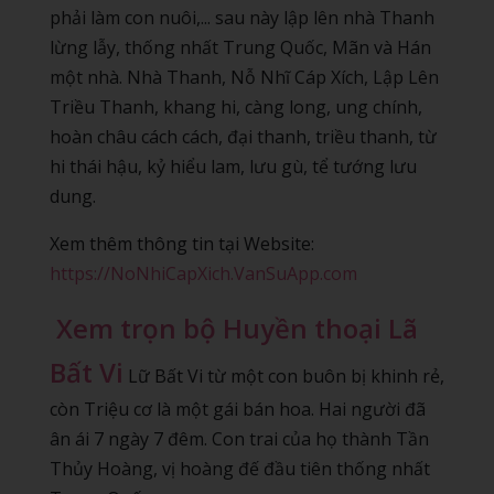
phải làm con nuôi,... sau này lập lên nhà Thanh
lừng lẫy, thống nhất Trung Quốc, Mãn và Hán
một nhà. Nhà Thanh, Nỗ Nhĩ Cáp Xích, Lập Lên
Triều Thanh, khang hi, càng long, ung chính,
hoàn châu cách cách, đại thanh, triều thanh, từ
hi thái hậu, kỷ hiểu lam, lưu gù, tể tướng lưu
dung.
Xem thêm thông tin tại Website:
https://NoNhiCapXich.VanSuApp.com
Xem trọn bộ Huyền thoại Lã
Bất Vi
Lữ Bất Vi từ một con buôn bị khinh rẻ,
còn Triệu cơ là một gái bán hoa. Hai người đã
ân ái 7 ngày 7 đêm. Con trai của họ thành Tần
Thủy Hoàng, vị hoàng đế đầu tiên thống nhất