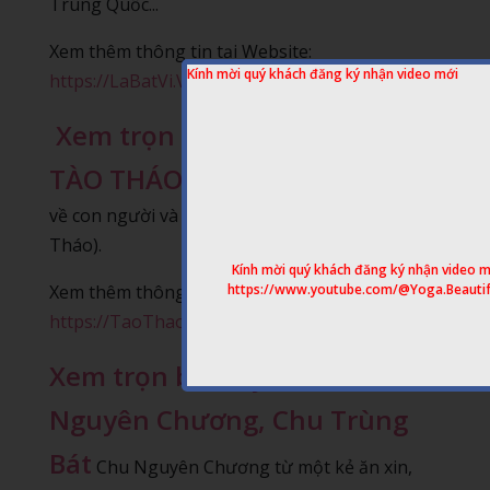
Trung Quốc...
Xem thêm thông tin tại Website:
Kính mời quý khách đăng ký nhận video mới
https://LaBatVi.VanSuApp.com
Xem trọn bộ HUYỀN THOẠI
TÀO THÁO
Một cái nhìn hoàn toàn khác
về con người và cuộc đời Tào A Man (Tào
Tháo).
Kính mời quý khách đăng ký nhận video m
Xem thêm thông tin tại Website:
https://www.youtube.com/@Yoga.Beautif
https://TaoThao.VanSuApp.com
Xem trọn bộ Huyền Thoại Chu
Nguyên Chương, Chu Trùng
Bát
Chu Nguyên Chương từ một kẻ ăn xin,