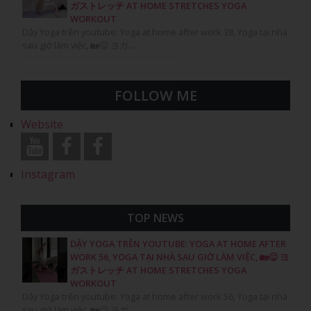
ガストレッチ AT HOME STRETCHES YOGA
WORKOUT
Dậy Yoga trên youtube: Yoga at home after work 38, Yoga tại nhà
sau giờ làm việc, 🏡😛 ヨガ…
FOLLOW ME
Website
Instagram
TOP NEWS
DẬY YOGA TRÊN YOUTUBE: YOGA AT HOME AFTER
WORK 56, YOGA TẠI NHÀ SAU GIỜ LÀM VIỆC, 🏡😛 ヨ
ガストレッチ AT HOME STRETCHES YOGA
WORKOUT
Dậy Yoga trên youtube: Yoga at home after work 56, Yoga tại nhà
sau giờ làm việc, 🏡😛 ヨガ…