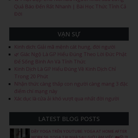
Quả Báo Đến Rất Nhanh | Bài Học Thức Tỉnh Cả
Đời
VẠN SỰ
Kinh dịch: Giải mã mệnh cát hung, đời người
🌿 Giác Ngộ Là Gì? Hiểu Đúng Theo Lời Đức Phật
Để Sống Bình An Và Tỉnh Thức
Kinh Dịch Là Gì? Hiểu Đúng Về Kinh Dịch Chỉ
Trong 20 Phút
Nhận thức càng thấp con người càng mang 3 đặc
điểm chí mạng này
Xác dục là cửa ải khó vượt qua nhất đời người
LATEST BLOG POSTS
DẬY YOGA TRÊN YOUTUBE: YOGA AT HOME AFTER
WORK 56, YOGA TẠI NHÀ SAU GIỜ LÀM VIỆC, 🏡😛 ヨ