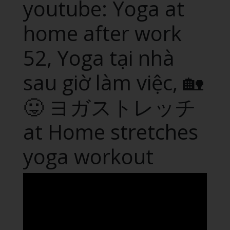
youtube: Yoga at
home after work
52, Yoga tại nhà
sau giờ làm việc, 🏡
😛 ヨガストレッチ
at Home stretches
yoga workout