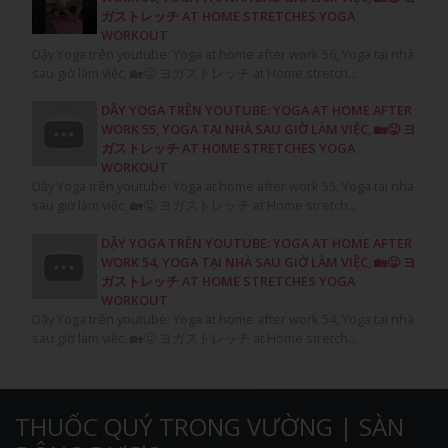
ガストレッチ AT HOME STRETCHES YOGA
WORKOUT
Dậy Yoga trên youtube: Yoga at home after work 56, Yoga tại nhà
sau giờ làm việc, 🏡😛 ヨガストレッチ at Home stretch...
DẬY YOGA TRÊN YOUTUBE: YOGA AT HOME AFTER
WORK 55, YOGA TẠI NHÀ SAU GIỜ LÀM VIỆC, 🏡😛 ヨ
ガストレッチ AT HOME STRETCHES YOGA
WORKOUT
Dậy Yoga trên youtube: Yoga at home after work 55, Yoga tại nhà
sau giờ làm việc, 🏡😛 ヨガストレッチ at Home stretch...
DẬY YOGA TRÊN YOUTUBE: YOGA AT HOME AFTER
WORK 54, YOGA TẠI NHÀ SAU GIỜ LÀM VIỆC, 🏡😛 ヨ
ガストレッチ AT HOME STRETCHES YOGA
WORKOUT
Dậy Yoga trên youtube: Yoga at home after work 54, Yoga tại nhà
sau giờ làm việc, 🏡😛 ヨガストレッチ at Home stretch...
THUỐC QUÝ TRONG VƯỜNG | SÀN