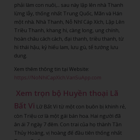
phải làm con nuôi,... sau này lập lên nhà Thanh
lừng lẫy, thống nhất Trung Quốc, Mãn và Hán
một nhà. Nhà Thanh, Nỗ Nhĩ Cáp Xích, Lập Lên
Triều Thanh, khang hi, càng long, ung chính,
hoàn châu cách cách, đại thanh, triều thanh, từ
hi thái hậu, kỷ hiểu lam, lưu gù, tể tướng lưu
dung.
Xem thêm thông tin tại Website:
https://NoNhiCapXich.VanSuApp.com
Xem trọn bộ Huyền thoại Lã
Bất Vi
Lữ Bất Vi từ một con buôn bị khinh rẻ,
còn Triệu cơ là một gái bán hoa. Hai người đã
ân ái 7 ngày 7 đêm. Con trai của họ thành Tần
Thủy Hoàng, vị hoàng đế đầu tiên thống nhất