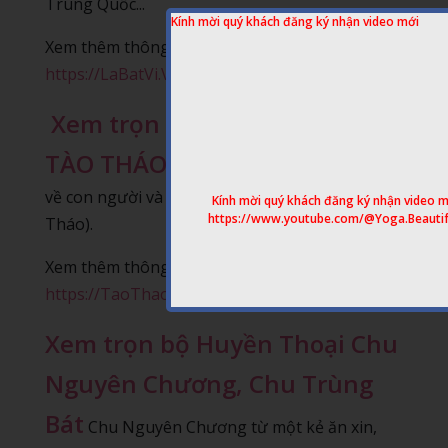
Trung Quốc...
Kính mời quý khách đăng ký nhận video mới
Xem thêm thông tin tại Website:
https://LaBatVi.VanSuApp.com
Xem trọn bộ HUYỀN THOẠI
TÀO THÁO
Một cái nhìn hoàn toàn khác
về con người và cuộc đời Tào A Man (Tào
Kính mời quý khách đăng ký nhận video m
https://www.youtube.com/@Yoga.Beautif
Tháo).
Xem thêm thông tin tại Website:
https://TaoThao.VanSuApp.com
Xem trọn bộ Huyền Thoại Chu
Nguyên Chương, Chu Trùng
Bát
Chu Nguyên Chương từ một kẻ ăn xin,