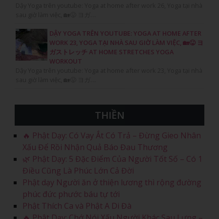
Dậy Yoga trên youtube: Yoga at home after work 26, Yoga tại nhà
sau giờ làm việc, 🏡😛 ヨガ…
DẬY YOGA TRÊN YOUTUBE: YOGA AT HOME AFTER
WORK 23, YOGA TẠI NHÀ SAU GIỜ LÀM VIỆC, 🏡😛 ヨ
ガストレッチ AT HOME STRETCHES YOGA
WORKOUT
Dậy Yoga trên youtube: Yoga at home after work 23, Yoga tại nhà
sau giờ làm việc, 🏡😛 ヨガ…
THIỀN
🔥 Phật Dạy: Có Vay Ắt Có Trả – Đừng Gieo Nhân
Xấu Để Rồi Nhận Quả Báo Đau Thương
🌿 Phật Dạy: 5 Đặc Điểm Của Người Tốt Số – Có 1
Điều Cũng Là Phúc Lớn Cả Đời
Phật dạy Người ăn ở thiện lương thì rộng đường
phúc đức phước báu tự tới
Phật Thích Ca và Phật A Di Đà
🔥 Phật Dạy: Chớ Nói Xấu Người Khác Sau Lưng –