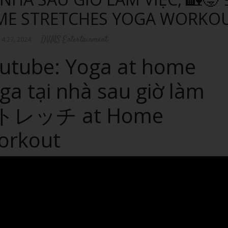
 STRETCHES YOGA WORKO
DVMS Entertainment
 4 27, 2024
outube: Yoga at home
ga tại nhà sau giờ làm
ガストレッチ at Home
workout