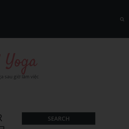
l Yoga
a sau giờ làm việc
R
SEARCH
 ヨ