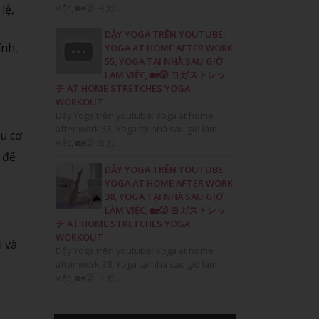
việc, 🏡😛 ヨガ…
lệ,
DẬY YOGA TRÊN YOUTUBE:
ính,
YOGA AT HOME AFTER WORK
55, YOGA TẠI NHÀ SAU GIỜ
LÀM VIỆC, 🏡😛 ヨガストレッ
チ AT HOME STRETCHES YOGA
WORKOUT
Dậy Yoga trên youtube: Yoga at home
after work 55, Yoga tại nhà sau giờ làm
ệu cơ
việc, 🏡😛 ヨガ…
 đế
DẬY YOGA TRÊN YOUTUBE:
YOGA AT HOME AFTER WORK
38, YOGA TẠI NHÀ SAU GIỜ
LÀM VIỆC, 🏡😛 ヨガストレッ
チ AT HOME STRETCHES YOGA
WORKOUT
i và
Dậy Yoga trên youtube: Yoga at home
after work 38, Yoga tại nhà sau giờ làm
việc, 🏡😛 ヨガ…