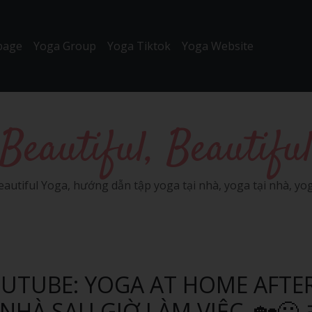
page
Yoga Group
Yoga Tiktok
Yoga Website
Beautiful, Beautifu
eautiful Yoga, hướng dẫn tập yoga tại nhà, yoga tại nhà, yog
UTUBE: YOGA AT HOME AFTE
NHÀ SAU GIỜ LÀM VIỆC, 🏡😛