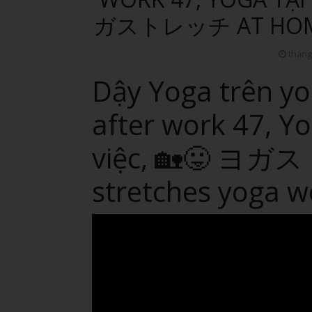
ガストレッチ AT HOME
tháng
Dậy Yoga trên y
after work 47, Yo
việc, 🏡😛 ヨ
stretches yoga 