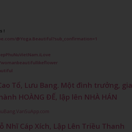
 !

be.com/@Yoga.Beautiful?sub_confirmation=1
DepPhuNuVietNam.iLove
womanbeautifullikeflower
utiful
ao Tổ, Lưu Bang. Một đình trưởng, gi
. thành HOÀNG ĐẾ, lập lên NHÀ HÁN
LuuBang.VanSuApp.com
 Nhĩ Cáp Xích, Lập Lên Triều Thanh