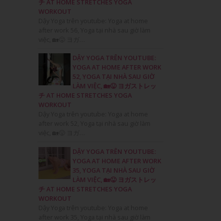
チ AT HOME STRETCHES YOGA
WORKOUT
Dậy Yoga trên youtube: Yoga at home
after work 56, Yoga tại nhà sau giờ làm
việc, 🏡😛 ヨガ…
DẬY YOGA TRÊN YOUTUBE:
YOGA AT HOME AFTER WORK
52, YOGA TẠI NHÀ SAU GIỜ
LÀM VIỆC, 🏡😛 ヨガストレッ
チ AT HOME STRETCHES YOGA
WORKOUT
Dậy Yoga trên youtube: Yoga at home
after work 52, Yoga tại nhà sau giờ làm
việc, 🏡😛 ヨガ…
a
DẬY YOGA TRÊN YOUTUBE:
YOGA AT HOME AFTER WORK
35, YOGA TẠI NHÀ SAU GIỜ
LÀM VIỆC, 🏡😛 ヨガストレッ
チ AT HOME STRETCHES YOGA
WORKOUT
Dậy Yoga trên youtube: Yoga at home
after work 35, Yoga tại nhà sau giờ làm