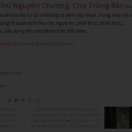
Chu Nguyên Chương, Chu Trùng Bát
Ch
bé cha mẹ tự tử vì không có tiền nộp thuế, trong nhà chỉ 
iống bị quan tịch thu cho ngựa ăn, phải đi tư, khất thực,...
, xây dựng lên nhà Minh hơn 200 năm.
ChuNguyenChuong.VanSuApp.com
hayyoutube
ays
YOGA AT
DẬY YOGA TRÊN YOUTUBE: YOGA AT
 TẠI NHÀ
HOME AFTER WORK 46, YOGA TẠI NHÀ
 ヨガストレッチ
SAU GIỜ LÀM VIỆC, 🏡😛 ヨガストレッチ
WORKOUT
AT HOME STRETCHES YOGA WORKOUT