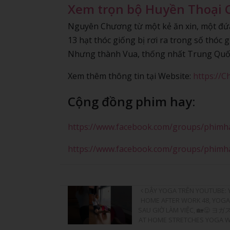
Xem trọn bộ Huyền Thoại 
Nguyên Chương từ một kẻ ăn xin, một đứa 
13 hạt thóc giống bị rơi ra trong số thóc g
Nhưng thành Vua, thống nhất Trung Quốc
Xem thêm thông tin tại Website:
https://
Cộng đồng phim hay:
https://www.facebook.com/groups/phim
https://www.facebook.com/groups/phimh
DẬY YOGA TRÊN YOUTUBE: 
HOME AFTER WORK 48, YOGA
SAU GIỜ LÀM VIỆC, 🏡😛
AT HOME STRETCHES YOGA 