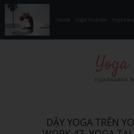
Chuyển đến nội dung chính
Home
Yoga Youtube
Yoga Fan
Yoga 
Yoga Beautiful, B
DẬY YOGA TRÊN YO
WORK 47, YOGA TẠI 