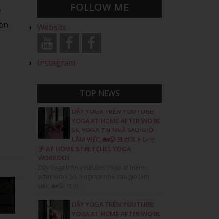
FOLLOW ME
u
còn
Website
Instagram
TOP NEWS
DẬY YOGA TRÊN YOUTUBE:
YOGA AT HOME AFTER WORK
56, YOGA TẠI NHÀ SAU GIỜ
LÀM VIỆC, 🏡😛 ヨガストレッ
チ AT HOME STRETCHES YOGA
WORKOUT
Dậy Yoga trên youtube: Yoga at home
after work 56, Yoga tại nhà sau giờ làm
việc, 🏡😛 ヨガ…
DẬY YOGA TRÊN YOUTUBE:
YOGA AT HOME AFTER WORK