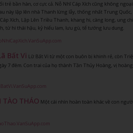
 trẻ bần hàn, cơ cực cả. Nỗ Nhĩ Cáp Xích cũng không ngoại 
 sau này lập lên nhà Thanh lừng lẫy, thống nhất Trung Quốc,
p Xích, Lập Lên Triều Thanh, khang hi, càng long, ung ch
h, từ hi thái hậu, kỷ hiểu lam, lưu gù, tể tướng lưu dung.
NoNhiCapXich.VanSuApp.com
ã Bất Vi
Lữ Bất Vi từ một con buôn bị khinh rẻ, còn Tri
ngày 7 đêm. Con trai của họ thành Tần Thủy Hoàng, vị hoàng
LaBatVi.VanSuApp.com
I TÀO THÁO
Một cái nhìn hoàn toàn khác về con ngườ
TaoThao.VanSuApp.com