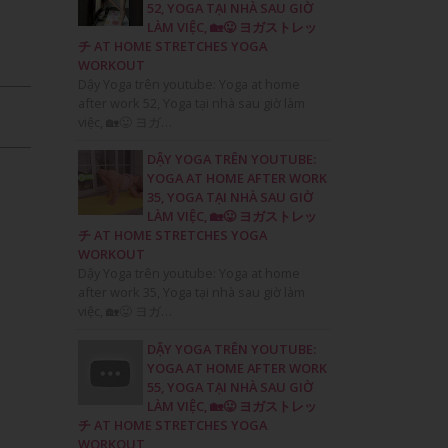
52, YOGA TẠI NHÀ SAU GIỜ
LÀM VIỆC, 🏡😛 ヨガストレッ
チ AT HOME STRETCHES YOGA
WORKOUT
Dậy Yoga trên youtube: Yoga at home
after work 52, Yoga tại nhà sau giờ làm
việc, 🏡😛 ヨガ…
DẬY YOGA TRÊN YOUTUBE:
YOGA AT HOME AFTER WORK
35, YOGA TẠI NHÀ SAU GIỜ
LÀM VIỆC, 🏡😛 ヨガストレッ
チ AT HOME STRETCHES YOGA
WORKOUT
Dậy Yoga trên youtube: Yoga at home
after work 35, Yoga tại nhà sau giờ làm
việc, 🏡😛 ヨガ…
DẬY YOGA TRÊN YOUTUBE:
YOGA AT HOME AFTER WORK
55, YOGA TẠI NHÀ SAU GIỜ
LÀM VIỆC, 🏡😛 ヨガストレッ
チ AT HOME STRETCHES YOGA
WORKOUT