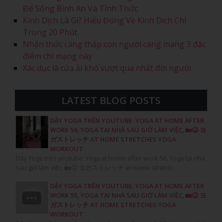
Để Sống Bình An Và Tỉnh Thức
Kinh Dịch Là Gì? Hiểu Đúng Về Kinh Dịch Chỉ
Trong 20 Phút
Nhận thức càng thấp con người càng mang 3 đặc
điểm chí mạng này
Xác dục là cửa ải khó vượt qua nhất đời người
LATEST BLOG POSTS
DẬY YOGA TRÊN YOUTUBE: YOGA AT HOME AFTER
WORK 56, YOGA TẠI NHÀ SAU GIỜ LÀM VIỆC, 🏡😛 ヨ
ガストレッチ AT HOME STRETCHES YOGA
WORKOUT
Dậy Yoga trên youtube: Yoga at home after work 56, Yoga tại nhà
sau giờ làm việc, 🏡😛 ヨガストレッチ at Home stretch...
DẬY YOGA TRÊN YOUTUBE: YOGA AT HOME AFTER
WORK 55, YOGA TẠI NHÀ SAU GIỜ LÀM VIỆC, 🏡😛 ヨ
ガストレッチ AT HOME STRETCHES YOGA
WORKOUT