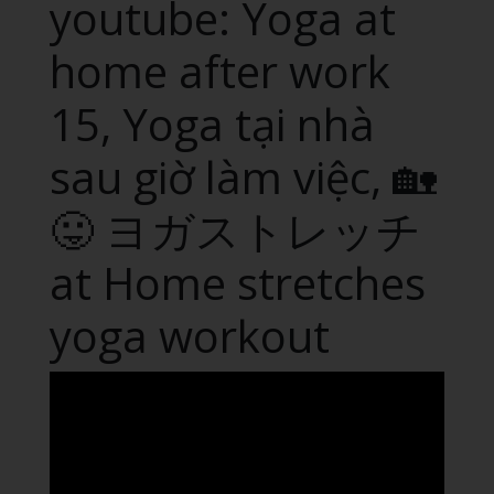
youtube: Yoga at
home after work
15, Yoga tại nhà
sau giờ làm việc, 🏡
😛 ヨガストレッチ
at Home stretches
yoga workout