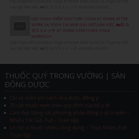
Dậy Yoga trên youtube: Yoga at home after work 55, Yoga tại nhà
sau giờ làm việc, 🏡😛 ヨガストレッチ at Home stretch...
DẬY YOGA TRÊN YOUTUBE: YOGA AT HOME AFTER
WORK 54, YOGA TẠI NHÀ SAU GIỜ LÀM VIỆC, 🏡😛 ヨ
ガストレッチ AT HOME STRETCHES YOGA
WORKOUT
Dậy Yoga trên youtube: Yoga at home after work 54, Yoga tại nhà
sau giờ làm việc, 🏡😛 ヨガストレッチ at Home stretch...
THUỐC QUÝ TRONG VƯỜNG | SÀN
ĐÔNG DƯỢC
Chi sẻ miễn phí sách về y dược, đông y
70 cây thuốc nam theo quy định của bộ y tế
Làm đẹp bằng các phương pháp đông y cổ truyền –
Nhiều Tác Giả, Full - Toàn tập
Lô hội vị thuốc nhiều công dụng – Thục Nhàn, Full -
Toàn tập