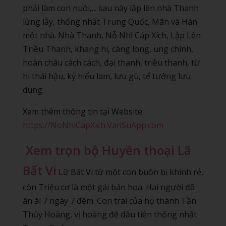
phải làm con nuôi,... sau này lập lên nhà Thanh
lừng lẫy, thống nhất Trung Quốc, Mãn và Hán
một nhà. Nhà Thanh, Nỗ Nhĩ Cáp Xích, Lập Lên
Triều Thanh, khang hi, càng long, ung chính,
hoàn châu cách cách, đại thanh, triều thanh, từ
hi thái hậu, kỷ hiểu lam, lưu gù, tể tướng lưu
dung.
Xem thêm thông tin tại Website:
https://NoNhiCapXich.VanSuApp.com
Xem trọn bộ Huyền thoại Lã
Bất Vi
Lữ Bất Vi từ một con buôn bị khinh rẻ,
còn Triệu cơ là một gái bán hoa. Hai người đã
ân ái 7 ngày 7 đêm. Con trai của họ thành Tần
Thủy Hoàng, vị hoàng đế đầu tiên thống nhất