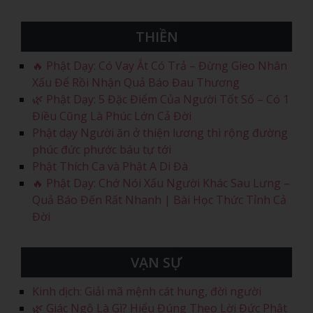
THIỀN
🔥 Phật Dạy: Có Vay Ắt Có Trả – Đừng Gieo Nhân
Xấu Để Rồi Nhận Quả Báo Đau Thương
🌿 Phật Dạy: 5 Đặc Điểm Của Người Tốt Số – Có 1
Điều Cũng Là Phúc Lớn Cả Đời
Phật dạy Người ăn ở thiện lương thì rộng đường
phúc đức phước báu tự tới
Phật Thích Ca và Phật A Di Đà
🔥 Phật Dạy: Chớ Nói Xấu Người Khác Sau Lưng –
Quả Báo Đến Rất Nhanh | Bài Học Thức Tỉnh Cả
Đời
VẠN SỰ
Kinh dịch: Giải mã mệnh cát hung, đời người
🌿 Giác Ngộ Là Gì? Hiểu Đúng Theo Lời Đức Phật