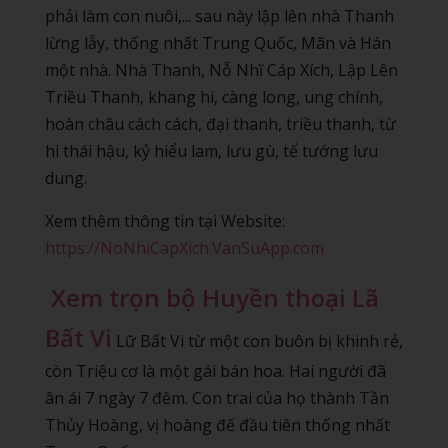
phải làm con nuôi,... sau này lập lên nhà Thanh
lừng lẫy, thống nhất Trung Quốc, Mãn và Hán
một nhà. Nhà Thanh, Nỗ Nhĩ Cáp Xích, Lập Lên
Triều Thanh, khang hi, càng long, ung chính,
hoàn châu cách cách, đại thanh, triều thanh, từ
hi thái hậu, kỷ hiểu lam, lưu gù, tể tướng lưu
dung.
Xem thêm thông tin tại Website:
https://NoNhiCapXich.VanSuApp.com
Xem trọn bộ Huyền thoại Lã
Bất Vi
Lữ Bất Vi từ một con buôn bị khinh rẻ,
còn Triệu cơ là một gái bán hoa. Hai người đã
ân ái 7 ngày 7 đêm. Con trai của họ thành Tần
Thủy Hoàng, vị hoàng đế đầu tiên thống nhất