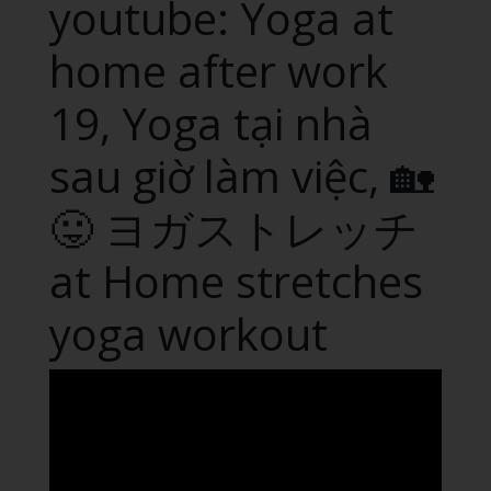
youtube: Yoga at
home after work
19, Yoga tại nhà
sau giờ làm việc, 🏡
😛 ヨガストレッチ
at Home stretches
yoga workout