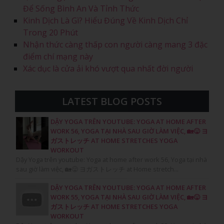
Để Sống Bình An Và Tỉnh Thức
Kinh Dịch Là Gì? Hiểu Đúng Về Kinh Dịch Chỉ
Trong 20 Phút
Nhận thức càng thấp con người càng mang 3 đặc
điểm chí mạng này
Xác dục là cửa ải khó vượt qua nhất đời người
LATEST BLOG POSTS
DẬY YOGA TRÊN YOUTUBE: YOGA AT HOME AFTER
WORK 56, YOGA TẠI NHÀ SAU GIỜ LÀM VIỆC, 🏡😛 ヨ
ガストレッチ AT HOME STRETCHES YOGA
WORKOUT
Dậy Yoga trên youtube: Yoga at home after work 56, Yoga tại nhà
sau giờ làm việc, 🏡😛 ヨガストレッチ at Home stretch...
DẬY YOGA TRÊN YOUTUBE: YOGA AT HOME AFTER
WORK 55, YOGA TẠI NHÀ SAU GIỜ LÀM VIỆC, 🏡😛 ヨ
ガストレッチ AT HOME STRETCHES YOGA
WORKOUT