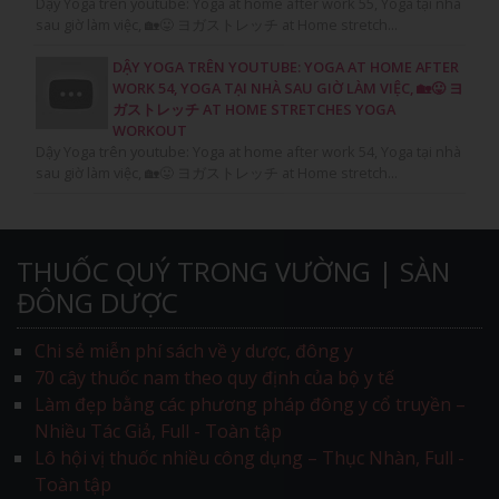
Dậy Yoga trên youtube: Yoga at home after work 55, Yoga tại nhà
sau giờ làm việc, 🏡😛 ヨガストレッチ at Home stretch...
DẬY YOGA TRÊN YOUTUBE: YOGA AT HOME AFTER
WORK 54, YOGA TẠI NHÀ SAU GIỜ LÀM VIỆC, 🏡😛 ヨ
ガストレッチ AT HOME STRETCHES YOGA
WORKOUT
Dậy Yoga trên youtube: Yoga at home after work 54, Yoga tại nhà
sau giờ làm việc, 🏡😛 ヨガストレッチ at Home stretch...
THUỐC QUÝ TRONG VƯỜNG | SÀN
ĐÔNG DƯỢC
Chi sẻ miễn phí sách về y dược, đông y
70 cây thuốc nam theo quy định của bộ y tế
Làm đẹp bằng các phương pháp đông y cổ truyền –
Nhiều Tác Giả, Full - Toàn tập
Lô hội vị thuốc nhiều công dụng – Thục Nhàn, Full -
Toàn tập