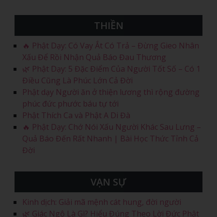
THIỀN
🔥 Phật Dạy: Có Vay Ắt Có Trả – Đừng Gieo Nhân
Xấu Để Rồi Nhận Quả Báo Đau Thương
🌿 Phật Dạy: 5 Đặc Điểm Của Người Tốt Số – Có 1
Điều Cũng Là Phúc Lớn Cả Đời
Phật dạy Người ăn ở thiện lương thì rộng đường
phúc đức phước báu tự tới
Phật Thích Ca và Phật A Di Đà
🔥 Phật Dạy: Chớ Nói Xấu Người Khác Sau Lưng –
Quả Báo Đến Rất Nhanh | Bài Học Thức Tỉnh Cả
Đời
VẠN SỰ
Kinh dịch: Giải mã mệnh cát hung, đời người
🌿 Giác Ngộ Là Gì? Hiểu Đúng Theo Lời Đức Phật